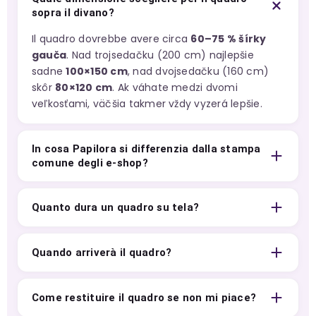
sopra il divano?
Il quadro dovrebbe avere circa
60–75 % šírky
gauča
. Nad trojsedačku (200 cm) najlepšie
sadne
100×150 cm
, nad dvojsedačku (160 cm)
skôr
80×120 cm
. Ak váhate medzi dvomi
veľkosťami, väčšia takmer vždy vyzerá lepšie.
In cosa Papilora si differenzia dalla stampa
comune degli e-shop?
Quanto dura un quadro su tela?
Quando arriverà il quadro?
Come restituire il quadro se non mi piace?