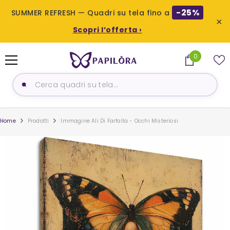
-25%
SUMMER REFRESH — Quadri su tela fino a
×
Scopri l’offerta ›
SALTA AL CONTENUTO
0
0
prodotti
Home
Prodotti
Immagine Ali Di Farfalla - Occhi Misteriosi