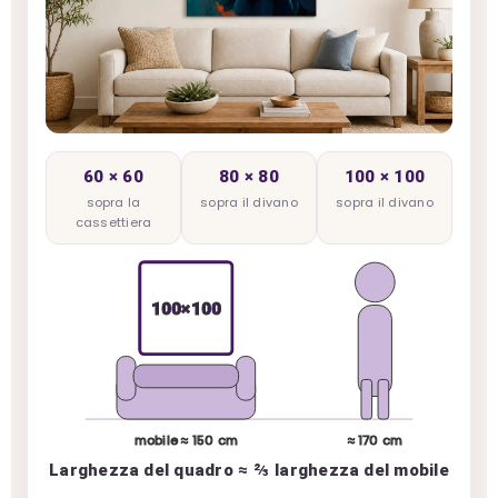
60 × 60
80 × 80
100 × 100
sopra la
sopra il divano
sopra il divano
cassettiera
100×100
mobile ≈ 150 cm
≈ 170 cm
Larghezza del quadro ≈ ⅔ larghezza del mobile