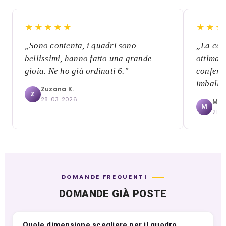
★★★★★
★★★
„Sono contenta, i quadri sono
„La com
bellissimi, hanno fatto una grande
ottima, 
gioia. Ne ho già ordinati 6."
conferm
imballat
Zuzana K.
Z
28. 03. 2026
Mári
M
21. 
DOMANDE FREQUENTI
DOMANDE GIÀ POSTE
Quale dimensione scegliere per il quadro