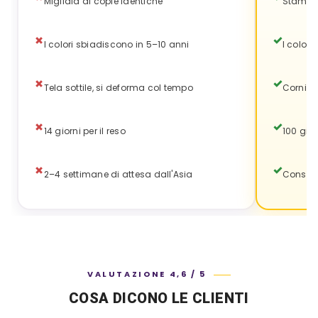
Migliaia di copie identiche
Stampa
I colori sbiadiscono in 5–10 anni
I color
Tela sottile, si deforma col tempo
Cornice
14 giorni per il reso
100 gior
2–4 settimane di attesa dall'Asia
Consegn
VALUTAZIONE 4,6 / 5
COSA DICONO LE CLIENTI